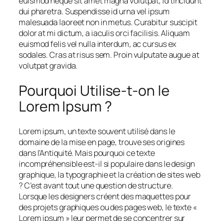
euismod neque sit amet magna volutpat, id tincidunt
dui pharetra. Suspendisse id urna vel ipsum
malesuada laoreet non in metus. Curabitur suscipit
dolor at mi dictum, a iaculis orci facilisis. Aliquam
euismod felis vel nulla interdum, ac cursus ex
sodales. Cras at risus sem. Proin vulputate augue at
volutpat gravida.
Pourquoi Utilise-t-on le
Lorem Ipsum ?
Lorem ipsum, un texte souvent utilisé dans le
domaine de la mise en page, trouve ses origines
dans l’Antiquité. Mais pourquoi ce texte
incompréhensible est-il si populaire dans le design
graphique, la typographie et la création de sites web
? C’est avant tout une question de structure.
Lorsque les designers créent des maquettes pour
des projets graphiques ou des pages web, le texte «
Lorem ipsum » leur permet de se concentrer sur