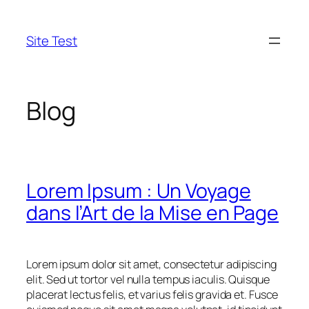
Aller
au
Site Test
contenu
Blog
Lorem Ipsum : Un Voyage
dans l’Art de la Mise en Page
Lorem ipsum dolor sit amet, consectetur adipiscing
elit. Sed ut tortor vel nulla tempus iaculis. Quisque
placerat lectus felis, et varius felis gravida et. Fusce