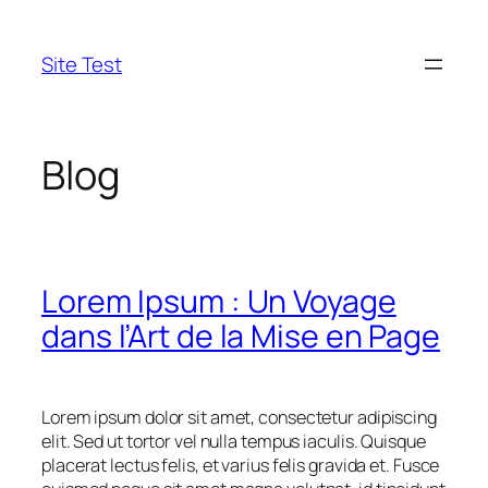
Aller
au
Site Test
contenu
Blog
Lorem Ipsum : Un Voyage
dans l’Art de la Mise en Page
Lorem ipsum dolor sit amet, consectetur adipiscing
elit. Sed ut tortor vel nulla tempus iaculis. Quisque
placerat lectus felis, et varius felis gravida et. Fusce