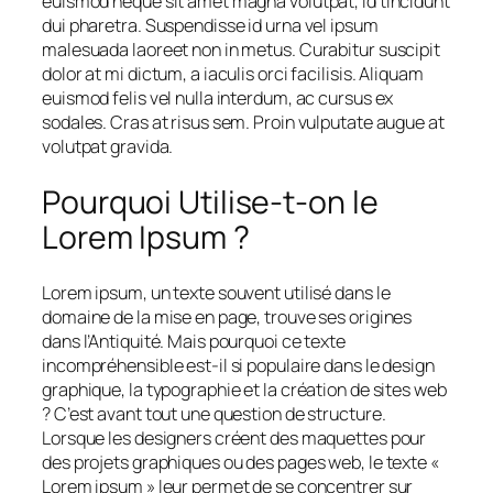
euismod neque sit amet magna volutpat, id tincidunt
dui pharetra. Suspendisse id urna vel ipsum
malesuada laoreet non in metus. Curabitur suscipit
dolor at mi dictum, a iaculis orci facilisis. Aliquam
euismod felis vel nulla interdum, ac cursus ex
sodales. Cras at risus sem. Proin vulputate augue at
volutpat gravida.
Pourquoi Utilise-t-on le
Lorem Ipsum ?
Lorem ipsum, un texte souvent utilisé dans le
domaine de la mise en page, trouve ses origines
dans l’Antiquité. Mais pourquoi ce texte
incompréhensible est-il si populaire dans le design
graphique, la typographie et la création de sites web
? C’est avant tout une question de structure.
Lorsque les designers créent des maquettes pour
des projets graphiques ou des pages web, le texte «
Lorem ipsum » leur permet de se concentrer sur